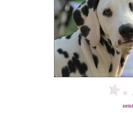
zurüc