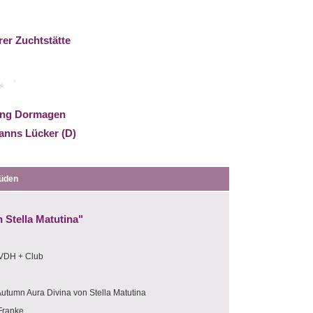
er Zuchtstätte
ung Dormagen
Hanns Lücker (D)
üden
 Stella Matutina"
VDH + Club
 Autumn Aura Divina von Stella Matutina
Franke