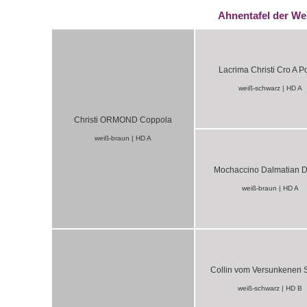
Ahnentafel
der We
Lacrima Christi Cro A Po
weiß-schwarz | HD A
Christi ORMOND Coppola
weiß-braun | HD A
Mochaccino Dalmatian 
weiß-braun | HD A
Collin vom Versunkenen 
weiß-schwarz | HD B