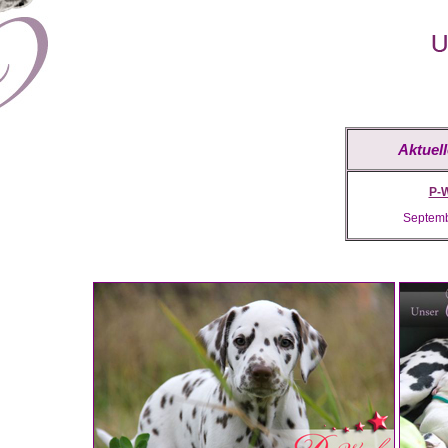
Aktuell
P-W
Septemb