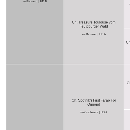
weiß-braun | HD B
Ch. Treasure Toulouse vom
Teutoburger Wald
weiß-braun | HD A
Ch
C
Ch. Spotnik's First Farao For
Ormond
weiß-schwarz | HD A