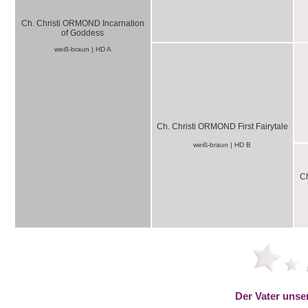
Ch. Christi ORMOND Incarnation
of Goddess
weiß-braun | HD A
Ch. Christi ORMOND First Fairytale
weiß-braun | HD B
C
Der Vater unse