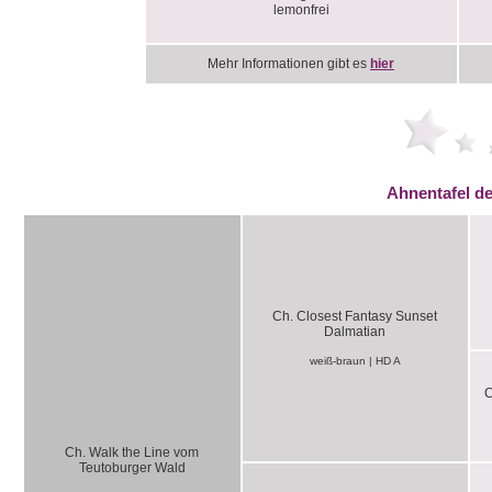
lemonfrei
Mehr Informationen gibt es
hier
Ahnentafel d
Ch. Closest Fantasy Sunset
Dalmatian
weiß-braun | HD A
C
Ch. Walk the Line vom
Teutoburger Wald